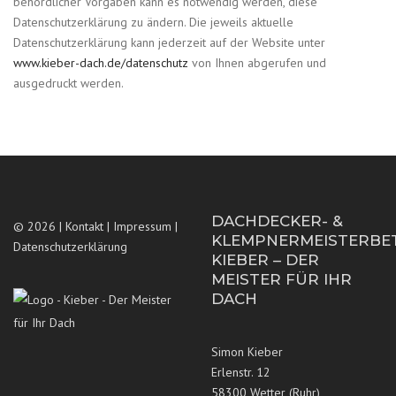
behördlicher Vorgaben kann es notwendig werden, diese
Datenschutzerklärung zu ändern. Die jeweils aktuelle
Datenschutzerklärung kann jederzeit auf der Website unter
www.kieber-dach.de/datenschutz
von Ihnen abgerufen und
ausgedruckt werden.
DACHDECKER- &
© 2026 |
Kontakt
|
Impressum
|
KLEMPNERMEISTERBE
Datenschutzerklärung
KIEBER – DER
MEISTER FÜR IHR
DACH
Simon Kieber
Erlenstr. 12
58300 Wetter (Ruhr)