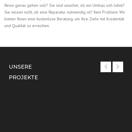
Reise genau gehen soll? Sie sind unsicher, ob ein Umbau sich lohnt?
Sie wissen nicht, ob eine Reparatur notwendig ist? Kein Problem: Wir
bieten Ihnen eine kostenlose Beratung, um Ihre Ziele mit Kreativität
und Qualität zu erreichen.
UNSERE
PROJEKTE
Spitzdach