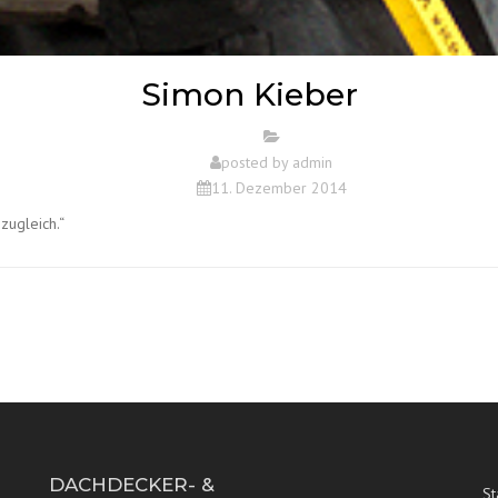
Simon Kieber
posted by
admin
11. Dezember 2014
zugleich.“
DACHDECKER- &
St